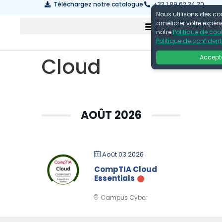
Téléchargez notre catalogue
+33 1 89 62 34 30
Nous utilisons des co
améliorer votre expér
notre
Politique de coo
Politique de confidenti
Cloud
Accept
AOÛT 2026
Août 03 2026
CompTIA Cloud
Essentials
Campus Cyber