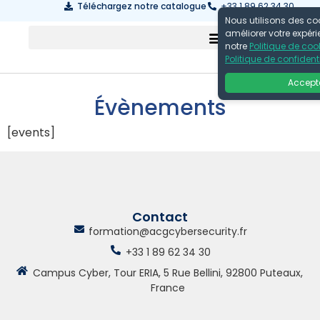
Téléchargez notre catalogue
+33 1 89 62 34 30
Nous utilisons des co
améliorer votre expér
notre
Politique de coo
Politique de confidenti
Accept
Évènements
[events]
Contact
formation@acgcybersecurity.fr
+33 1 89 62 34 30
Campus Cyber, Tour ERIA, 5 Rue Bellini, 92800 Puteaux,
France