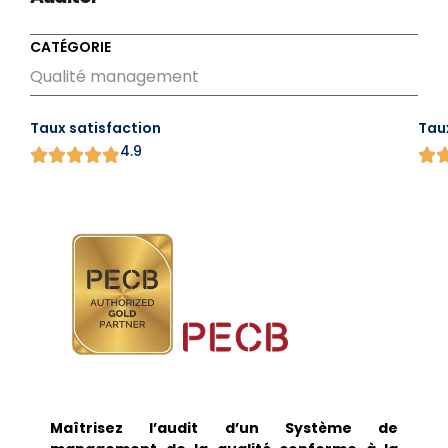
CATÉGORIE
Qualité management
Taux satisfaction
Tau
4.9
Maîtrisez l’audit d’un Système de