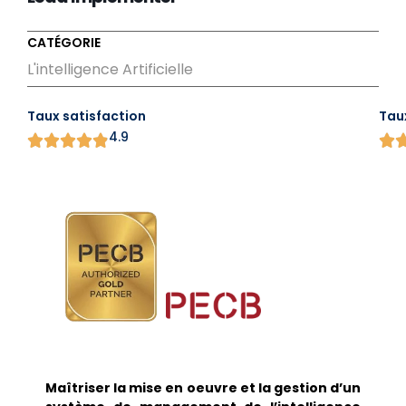
CATÉGORIE
L'intelligence Artificielle
Taux satisfaction
Tau
4.9
Maîtriser la mise en oeuvre et la gestion d’un