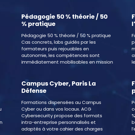
Pédagogie 50 % théorie / 50
% pratique
l
Pédagogie 50 % théorie / 50 % pratique
F
Cas concrets, labs guidés par les
p
formateurs puis rejouables en
m
autonomie, les compétences sont
a
immédiatement mobilisables en mission
l
Campus Cyber, Paris La
Défense
Formations dispensées au Campus
P
u
Cyber ou dans vos locaux. ACG
c
Cybersecurity propose des formats
%
on
intra-entreprise personnalisés et
b
adaptés à votre cahier des charges
l