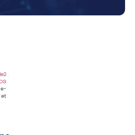
le2
CG
 e-
 et