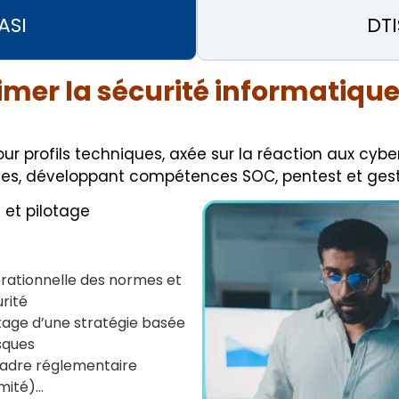
ASI
DTI
nimer la sécurité informatiqu
ur profils techniques, axée sur la réaction aux cybe
ces, développant compétences SOC, pentest et gesti
et pilotage
rationnelle des normes et
rité
otage d’une stratégie basée
isques
adre réglementaire
mité)…