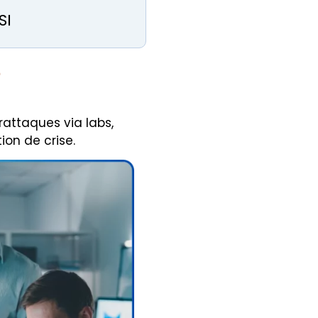
SI
e
rattaques via labs,
on de crise.