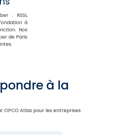
ons
ber : RSSI,
fondation à
nction. Nos
er de Paris
intes.
épondre à la
par OPCO Atlas pour les entreprises