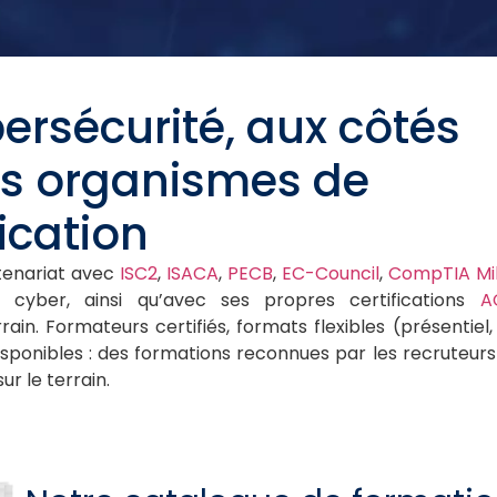
ersécurité, aux côtés
ds organismes de
fication
tenariat avec
ISC2
,
ISACA
,
PECB
,
EC-Council
,
CompTIA
Mi
 cyber, ainsi qu’avec ses propres certifications
A
ain. Formateurs certifiés, formats flexibles (présentiel,
disponibles : des formations reconnues par les recruteurs
r le terrain.