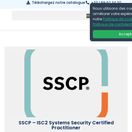
Téléchargez notre catalogue
+33 1 89 62 34 30
Nous utilisons des co
améliorer votre expér
notre
Politique de coo
Politique de confidenti
Accept
SSCP – ISC2 Systems Security Certified
Practitioner