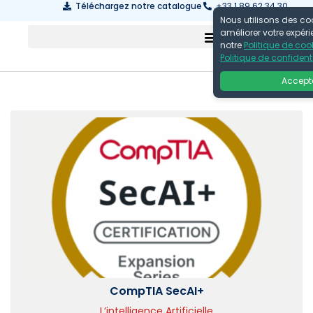
Téléchargez notre catalogue
+33 1 89 62 34 30
Nous utilisons des co
améliorer votre expér
notre
Politique de coo
Politique de confidenti
Accept
CompTIA SecAI+
L’intelligence Artificielle