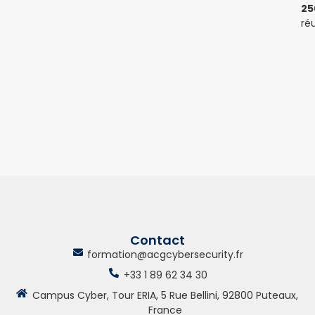
25
réu
Contact
formation@acgcybersecurity.fr
+33 1 89 62 34 30
Campus Cyber, Tour ERIA, 5 Rue Bellini, 92800 Puteaux,
France