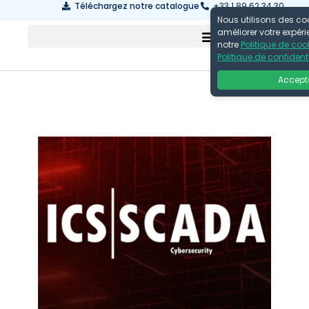
Téléchargez notre catalogue
+33 1 89 62 34 30
Nous utilisons des co
améliorer votre expér
notre
Politique de coo
Politique de confidenti
Accept