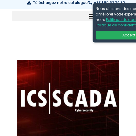
Téléchargez notre catalogue
+33 1 89 62 34 30
Nous utilisons des co
améliorer votre expér
notre
Politique de coo
Politique de confidenti
Accept