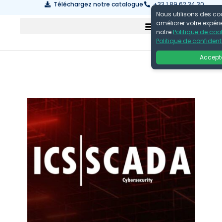
Téléchargez notre catalogue
+33 1 89 62 34 30
Nous utilisons des co
améliorer votre expér
notre
Politique de coo
Politique de confidenti
Accept