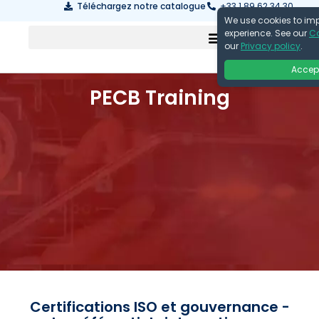
Téléchargez notre catalogue
+33 1 89 62 34 30
We use cookies to im
experience. See our
Co
our
Privacy policy
.
Accep
PECB Training
Certifications ISO et gouvernance -